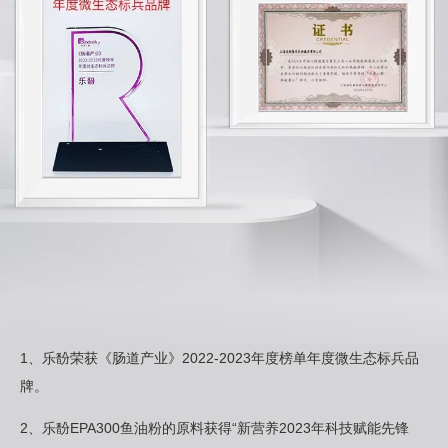
1、乐馚荣获《肠道产业》2022-2023年度榜单年度微生态标兵品
牌。
2、乐馚EPA300鱼油粉的原料获得“新营养2023年科技赋能先锋