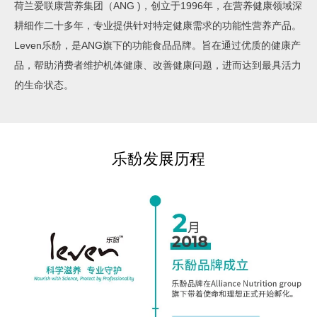
荷兰爱联康营养集团（ANG )，创立于1996年，在营养健康领域深
耕细作二十多年，专业提供针对特定健康需求的功能性营养产品。
Leven乐馚，是ANG旗下的功能食品品牌。旨在通过优质的健康产
品，帮助消费者维护机体健康、改善健康问题，进而达到最具活力
的生命状态。
乐馚发展历程