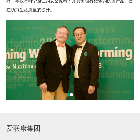
野，寻找有科学验证的安全原料；开发出值得信赖的优质产品。旨
在助力生活质量的提升。
爱联康集团