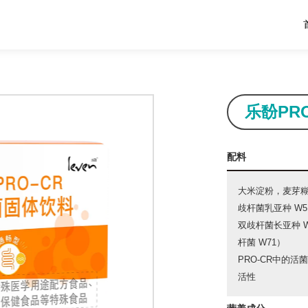
乐馚PR
配料
大米淀粉，麦芽
歧杆菌乳亚种 W5
双歧杆菌长亚种 W
杆菌 W71）
PRO-CR中的活菌总
活性