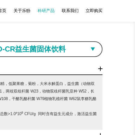
首页
关于乐馚
科研产品
联系我们
立即购买
O-CR益生菌固体饮料
糊精，低聚果糖，菊粉，大米水解蛋白，益生菌（动物双
1，两歧双歧杆菌 W23，动物双歧杆菌乳亚种 W52，长
108，干酪乳酪杆菌 W79植物乳植杆菌 W62鼠李糖乳酪
9
数>1.0*10
CFU/g 同时含有益生元成分，激活益生菌